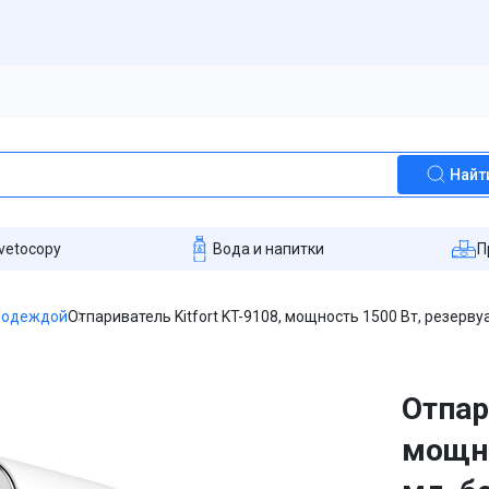
Найт
vetocopy
Вода и напитки
П
а одеждой
Отпариватель Kitfort KT-9108, мощность 1500 Вт, резерву
Отпар
мощно