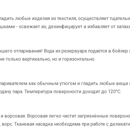
ладить любые изделия из текстиля, осуществляет тщательн
ками - освежает их, дезинфицирует и избавляет от запаха
шего отпаривания! Вода из резервуара подаётся в бойлер
е только вертикально, но и горизонтально.
паривателем как обычным утюгом и гладить любые вещи и
ачу пара. Температура поверхности доходит до 120°С.
 и ворсовая. Ворсовая легко чистит загрязнённые поверхно
ворс. Тканевая насадка необходима при работе с делика