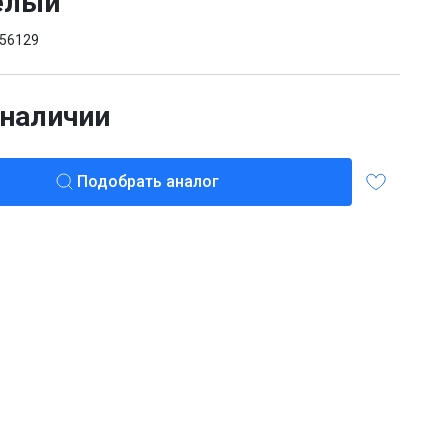
елый
56129
 наличии
Подобрать аналог