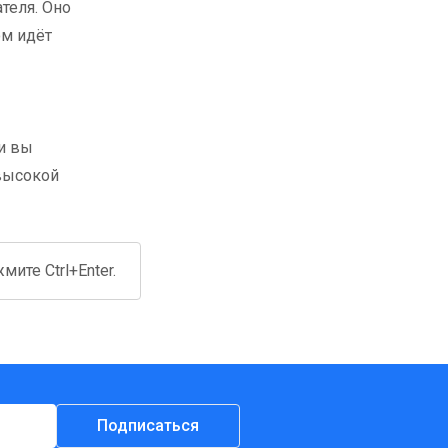
теля. Оно
ом идёт
ии вы
 высокой
ите Ctrl+Enter.
Подписаться