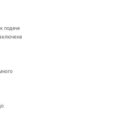
 к подаче
 включена
 много
до