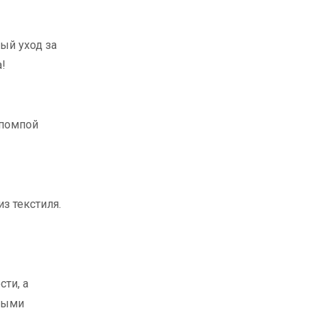
ый уход за
!
 помпой
з текстиля.
сти, а
тными