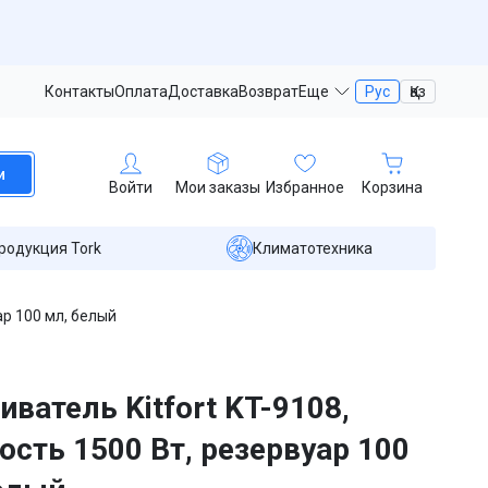
Контакты
Оплата
Доставка
Возврат
Еще
Рус
Қаз
и
Войти
Мои заказы
Избранное
Корзина
родукция Tork
Климатотехника
ар 100 мл, белый
иватель Kitfort KT-9108,
сть 1500 Вт, резервуар 100