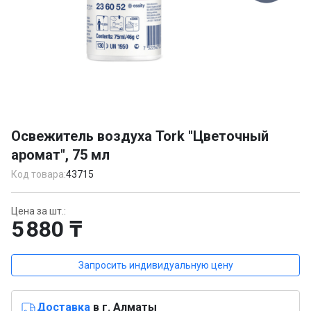
Item
1
Освежитель воздуха Tork "Цветочный
of
аромат", 75 мл
1
Код товара:
43715
Цена за шт.:
5 880 ₸
Запросить индивидуальную цену
Доставка
в г. Алматы