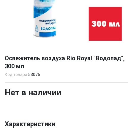
Item
1
Освежитель воздуха Rio Royal "Водопад",
of
300 мл
1
Код товара:
53076
Нет в наличии
Характеристики