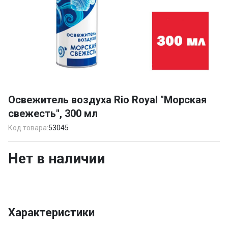
Item
1
Освежитель воздуха Rio Royal "Морская
of
свежесть", 300 мл
1
Код товара:
53045
Нет в наличии
Характеристики