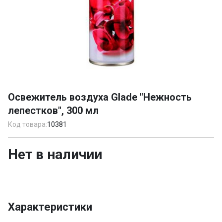
Item
1
Освежитель воздуха Glade "Нежность
of
лепестков", 300 мл
1
Код товара:
10381
Нет в наличии
Характеристики