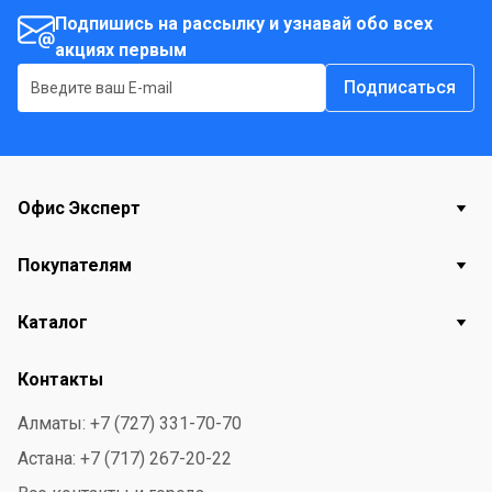
использованием. Направить колпачок к центру
Подпишись на рассылку и узнавай обо всех
комнаты и распылить. Состав: вода, бутан/пропан/
акциях первым
изобутан менее 15% но более 30%, н-ПАВ 5%,
Подписаться
фосфонаты 5%, отдушка, растворитель, водный
раствор аммиака, консервант, линалоол, d-лимонен, 3-
метил-4-(2,6 ,6-три-метил-2-циклогексен-1-ил)-3-
бутен-2-он, гераниол.
Офис Эксперт
Покупателям
Каталог
Контакты
Алматы: +7 (727) 331-70-70
Астана: +7 (717) 267-20-22