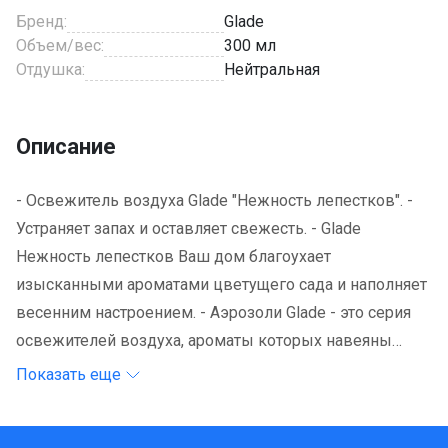
Бренд:
Glade
Объем/вес:
300 мл
Отдушка:
Нейтральная
Описание
- Освежитель воздуха Glade "Нежность лепестков". -
Устраняет запах и оставляет свежесть. - Glade
Нежность лепестков Ваш дом благоухает
изысканными ароматами цветущего сада и наполняет
весенним настроением. - Аэрозоли Glade - это серия
освежителей воздуха, ароматы которых навеяны
самой природой. - Они легко устраняют неприятные
Показать еще
запахи, оставляя свой тонкий и нежный шлейф.
Способ применения: хорошо встряхнуть баллон перед