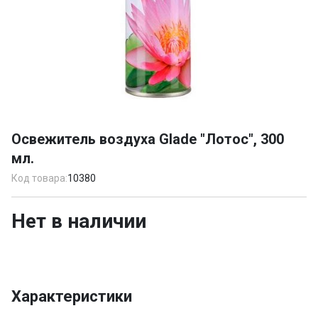
Item
1
Освежитель воздуха Glade "Лотос", 300
of
мл.
1
Код товара:
10380
Нет в наличии
Характеристики