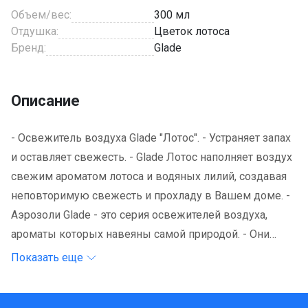
Объем/вес:
300 мл
Отдушка:
Цветок лотоса
Бренд:
Glade
Описание
- Освежитель воздуха Glade "Лотос". - Устраняет запах
и оставляет свежесть. - Glade Лотос наполняет воздух
свежим ароматом лотоса и водяных лилий, создавая
неповторимую свежесть и прохладу в Вашем доме. -
Аэрозоли Glade - это серия освежителей воздуха,
ароматы которых навеяны самой природой. - Они
легко устраняют неприятные запахи, оставляя свой
Показать еще
тонкий и нежный шлейф. Способ применения: хорошо
встряхнуть баллон перед использованием. Направить