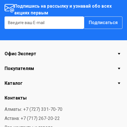
колпачок к центру комнаты и распылить. Состав: вода,
Подпишись на рассылку и узнавай обо всех
бутан/пропан/изобутан менее 15% но более 30%, н-
акциях первым
ПАВ 5%, фосфонаты 5%, отдушка, растворитель,
Подписаться
водный раствор аммиака, консервант,
гексилкоричный альдегид, цитронеллол.
Офис Эксперт
Покупателям
Каталог
Контакты
Алматы: +7 (727) 331-70-70
Астана: +7 (717) 267-20-22