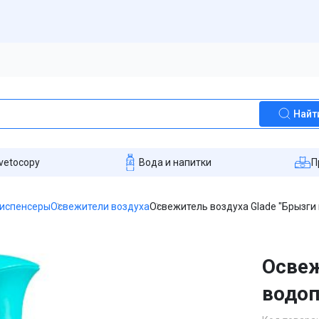
Найт
vetocopy
Вода и напитки
П
диспенсеры
Освежители воздуха
Освежитель воздуха Glade "Брызги 
Освеж
водоп