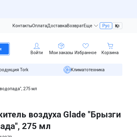
Контакты
Оплата
Доставка
Возврат
Еще
Рус
Қаз
и
Войти
Мои заказы
Избранное
Корзина
родукция Tork
Климатотехника
водопада", 275 мл
итель воздуха Glade "Брызги
ада", 275 мл