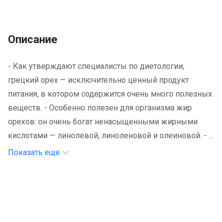
Описание
- Как утверждают специалисты по диетологии,
грецкий орех — исключительно ценный продукт
питания, в котором содержится очень много полезных
веществ. - Особенно полезен для организма жир
орехов: он очень богат ненасыщенными жирными
кислотами — линолевой, линоленовой и олеиновой. - В
них очень много незаменимых аминокислот, а белок
Показать еще
грецкого ореха по содержанию стоит на одном из
первых мест среди растительных продуктов.