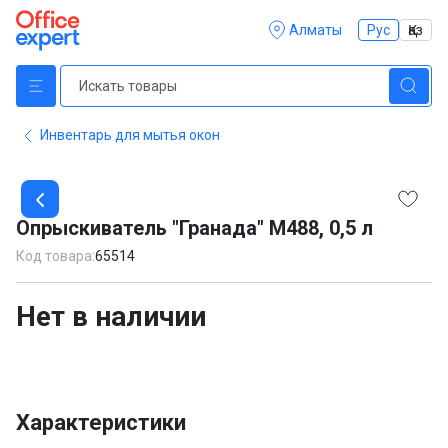
Алматы
Рус
Қаз
Инвентарь для мытья окон
Item
1
Опрыскиватель "Гранада" М488, 0,5 л
of
1
Код товара:
65514
Нет в наличии
Характеристики