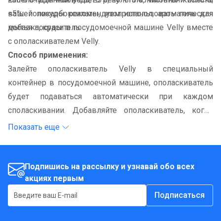
вашей посуды рекомендуем использовать гель для
<5%: поликарбоксилаты, изопропанол, ароматическая
мытья посуды в посудомоечной машине Velly вместе
добавка, краситель
с ополаскивателем Velly.
Способ применения:
Залейте ополаскиватель Velly в специальный
контейнер в посудомоечной машине, ополаскиватель
будет подаваться автоматически при каждом
споласкивании. Добавляйте ополаскиватель, когда
загорится соответствующий индикатор на панели
Показать еще
управления посудомоечной машины. Безопасен для
мытья любой посуды и столовых приборов из стекла,
пластика, фарфора, твердых металлов.
Подпишись на рассылку и узнавай обо всех
акциях первым
Подписаться