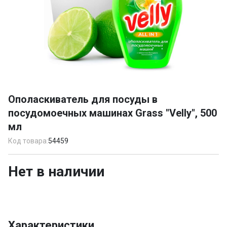
Item
1
Ополаскиватель для посуды в
of
посудомоечных машинах Grass "Velly", 500
1
мл
Код товара:
54459
Нет в наличии
Характеристики