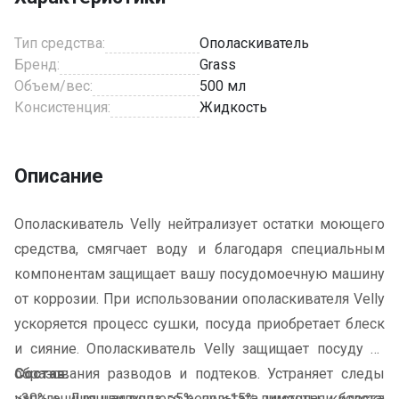
Тип средства:
Ополаскиватель
Бренд:
Grass
Объем/вес:
500 мл
Консистенция:
Жидкость
Описание
Ополаскиватель Velly нейтрализует остатки моющего
средства, смягчает воду и благодаря специальным
компонентам защищает вашу посудомоечную машину
от коррозии. При использовании ополаскивателя Velly
ускоряется процесс сушки, посуда приобретает блеск
и сияние. Ополаскиватель Velly защищает посуду от
образования разводов и подтеков. Устраняет следы
Состав:
капель. Для наилучшего результата, чистоты и блеска
≥30% очищенная вода; ≥5%, но <15% лимонная кислота;