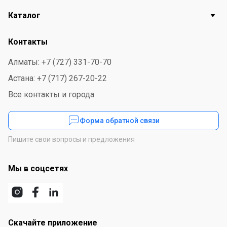
параметры сейфа: 2 ключа и ручка, одна полка.
Каталог
Огнестойкость составляет два часа. Болты на двери
для блокировки с четырех сторон изготовлены из
Контакты
твердой стали. Для удобства передвижения
оборудован четыремя колесами.
Алматы: +7 (727) 331-70-70
Астана: +7 (717) 267-20-22
Все контакты и города
Форма обратной связи
Пишите свои вопросы и предложения
Мы в соцсетях
Скачайте приложение