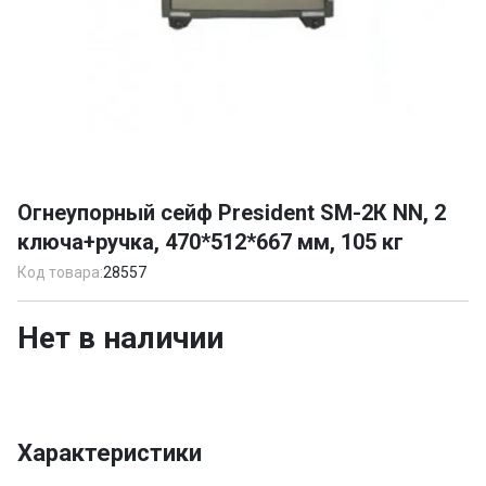
Item
1
Огнеупорный сейф President SM-2К NN, 2
of
ключа+ручка, 470*512*667 мм, 105 кг
1
Код товара:
28557
Нет в наличии
Характеристики