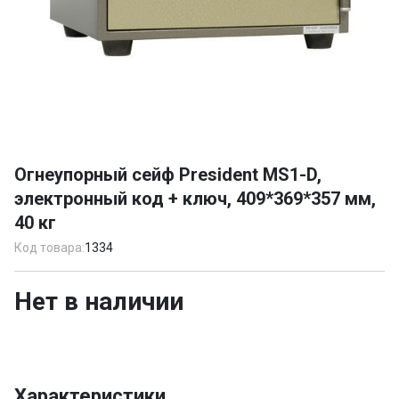
Item
1
Огнеупорный сейф President MS1-D,
of
электронный код + ключ, 409*369*357 мм,
1
40 кг
Код товара:
1334
Нет в наличии
Характеристики