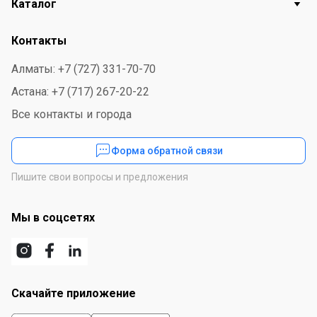
Каталог
параметры сейфа: электронный код с одним ключом,
пластиковый лоток. Огнестойкость составляет один
Контакты
час. Для удобства оборудован четыремя ножками.
Алматы: +7 (727) 331-70-70
Астана: +7 (717) 267-20-22
Все контакты и города
Форма обратной связи
Пишите свои вопросы и предложения
Мы в соцсетях
Скачайте приложение