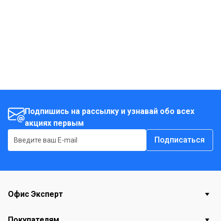
гигиенический предупреждает их появление. С
помощью специальной салфетки обеспечивается
очистка резиновых уплотнений и уход за ними.
Порошок гигиенически очищает и освобождает от
запахов посудомоечную машину и в особенности
труднодоступные детали, такие как сетка, сток,
водяной насос и разбрызгиватели. Только чистая
машина обеспечивает чистоту посуды и столовых
Подпишись на рассылку и узнавай обо всех
наборов. Полезные советы: Для неизменно
акциях первым
гигиенически чистой посудомоечной машины
Подписаться
рекомендуется регулярно (один раз в 1-2 месяца в
зависимости от частоты использования
посудомоечной машины) применять очиститель для
посудомоечных машин от Dr. Beckmann.
Офис Эксперт
Покупателям