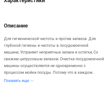
Характеристики
Описание
Для гигиенической чистоты и против запахов. Для
глубокой гигиены и чистоты в посудомоечной
машине; Устраняет неприятные запахи и остатки; Со
свежим цитрусовым запахом. Очистка посудомоечной
машины осуществляется не одновременно с
процессом мойки посуды. Потому что в каждом
цикле мойки, загрязнения и остатки очистителя могут
Показать еще
проникать в уплотнения, щели и застревать в
труднодоступных местах. Со временем эти остатки
могут приводить к неприятным запахам и неполадкам.
Dr. Beckmann очиститель для посудомоечных машин