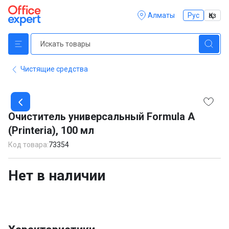
Алматы
Рус
Қаз
Чистящие средства
Item
1
Очиститель универсальный Formula A
of
(Printeria), 100 мл
1
Код товара:
73354
Нет в наличии