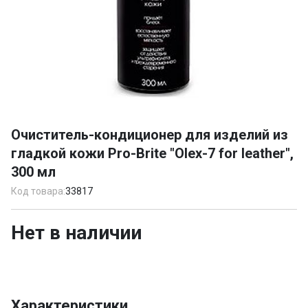
Item
1
Очиститель-кондиционер для изделий из
of
гладкой кожи Pro-Brite "Olex-7 for leather",
1
300 мл
Код товара:
33817
Нет в наличии
Характеристики