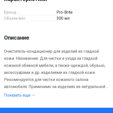
Бренд:
Pro-Brite
Объем/вес:
300 мл
Описание
Очиститель-кондиционер для изделий из гладкой
кожи. Назначение: Для чистки и ухода за гладкой
кожаной обивкой мебели, а также одеждой, обувью,
аксессуарами и др. изделиями из гладкой кожи.
Рекомендуется для чистки кожаного салона
автомобиля. Применимо на изделиях из натуральной и
искусственной кожи любого цвета. Рекомендуется
Показать еще
для восстановления эластичности старой кожаной
обивки. Область применения: Торговые и деловые