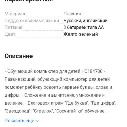
Материал:
Пластик
Поддерживаемые языки:
Русский, английский
Питание:
3 батареек типа АА
Цвет:
Желто-зеленый
Описание
- Обучающий компьютер для детей HC184700 -
Развивающий, обучающий компьютер для детей
поможет ребёнку освоить первые буквы, слова и
цифры. - Сложение и вычитание, умножение и
деление. - Благодаря играм "Где буква", "Где цифра",
"Звездопад", "Стрелок", "Сосчитай-ка" обучение
становится очень увлекательным. - Питание - АА
Показать еще
батареи 1.5V x 3 шт.