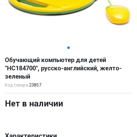
Item
1
Обучающий компьютер для детей
of
"HC184700", русско-английский, желто-
3
зеленый
Код товара:
23857
Нет в наличии
Характеристики