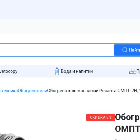
Найт
vetocopy
Вода и напитки
П
отехника
Обогреватели
Обогреватель масляный Ресанта ОМПТ-7Н, 1
Обогр
СКИДКА
5%
ОМПТ-