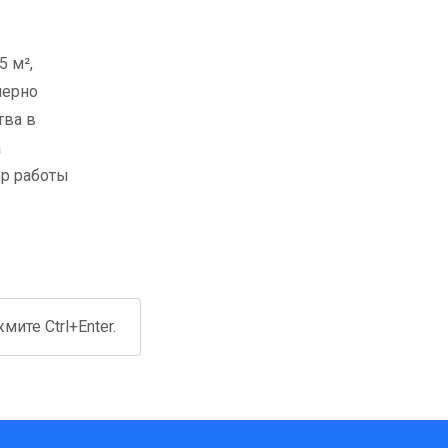
 м²,
мерно
тва в
а
ор работы
ите Ctrl+Enter.