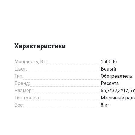
Item
1
of
1
Характеристики
Мощность, Вт.:
1500 Вт
Цвет:
Белый
Тип:
Обогреватель
Бренд:
Ресанта
Размер:
65,7*37,3*12,5 
Тип товара:
Масляный рад
Вес:
8 кг