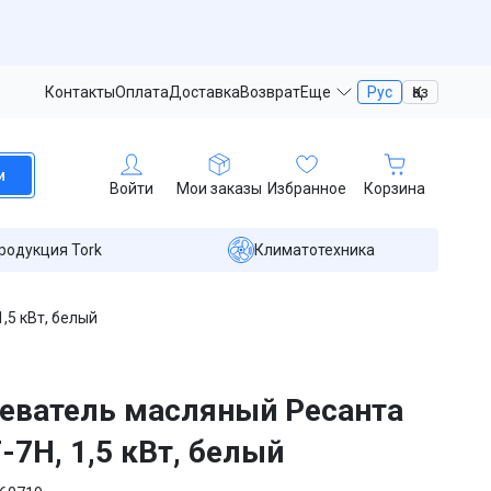
Контакты
Оплата
Доставка
Возврат
Еще
Рус
Қаз
и
Войти
Мои заказы
Избранное
Корзина
родукция Tork
Климатотехника
,5 кВт, белый
еватель масляный Ресанта
7Н, 1,5 кВт, белый