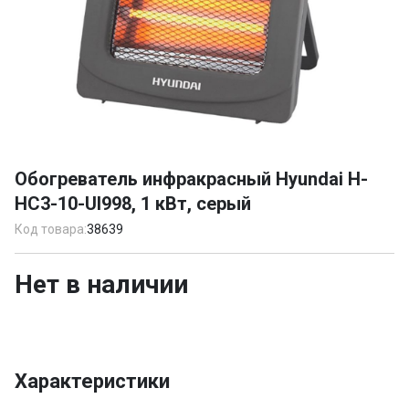
Item
1
Обогреватель инфракрасный Hyundai H-
of
HC3-10-UI998, 1 кВт, серый
1
Код товара:
38639
Нет в наличии
Характеристики