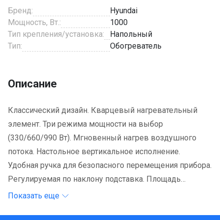
Бренд:
Hyundai
Мощность, Вт.:
1000
Тип крепления/установка:
Напольный
Тип:
Обогреватель
Описание
Классический дизайн. Кварцевый нагревательный
элемент. Три режима мощности на выбор
(330/660/990 Вт). Мгновенный нагрев воздушного
потока. Настольное вертикальное исполнение.
Удобная ручка для безопасного перемещения прибора.
Регулируемая по наклону подставка. Площадь
обогрева - 10-12 кв.м. Управление - механическое.
Показать еще
Потребляемая энергия - 0,8 кВтч. Длина сетевого