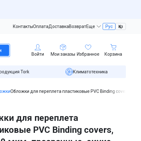
Контакты
Оплата
Доставка
Возврат
Еще
Рус
Қаз
и
Войти
Мои заказы
Избранное
Корзина
родукция Tork
Климатотехника
ложки
Обложки для переплета пластиковые PVC Binding covers, А4, 1
ки для переплета
иковые PVC Binding covers,