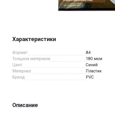
Item
1
of
1
Характеристики
Формат:
A4
Толщина материала:
180 мкм
Цвет:
Синий
Материал:
Пластик
Бренд:
PVC
Описание