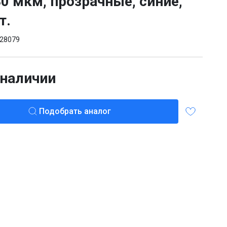
80 мкм, прозрачные, синие,
т.
28079
 наличии
Подобрать аналог