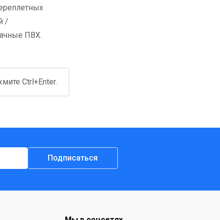
переплетных
й /
рачные ПВХ.
ите Ctrl+Enter.
Подписаться
Мы в соцсетях