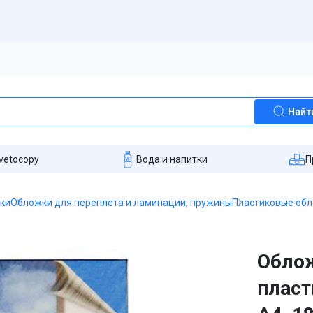
Найт
vetocopy
Вода и напитки
П
пки
Обложки для переплета и ламинации, пружины
Пластиковые об
Облож
пласт