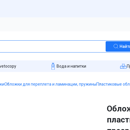
Найт
vetocopy
Вода и напитки
П
пки
Обложки для переплета и ламинации, пружины
Пластиковые об
Облож
пласт