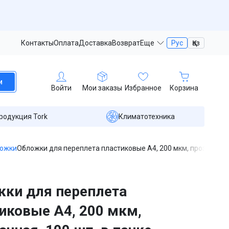
Контакты
Оплата
Доставка
Возврат
Еще
Рус
Қаз
и
Войти
Мои заказы
Избранное
Корзина
родукция Tork
Климатотехника
ложки
Обложки для переплета пластиковые А4, 200 мкм, прозрачная,
ки для переплета
иковые А4, 200 мкм,