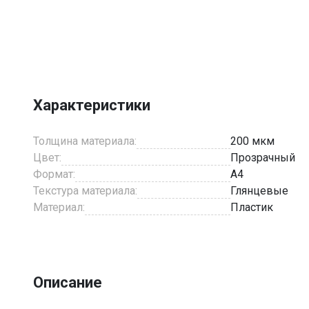
Item
1
of
1
Характеристики
Толщина материала:
200 мкм
Цвет:
Прозрачный
Формат:
A4
Текстура материала:
Глянцевые
Материал:
Пластик
Описание