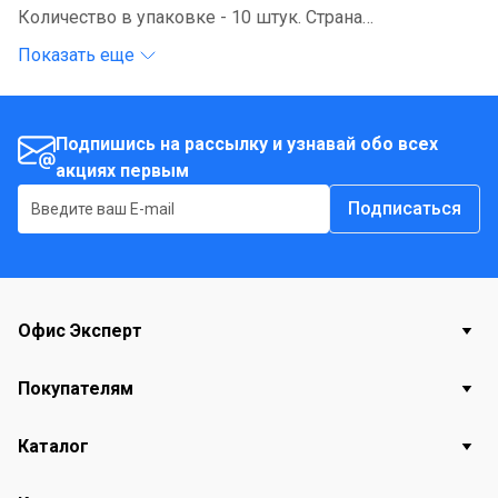
Количество в упаковке - 10 штук. Страна
происхождения - Россия.
Показать еще
Подпишись на рассылку и узнавай обо всех
акциях первым
Подписаться
Офис Эксперт
Покупателям
Каталог