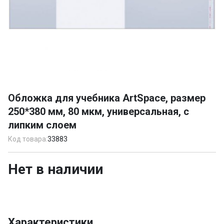
Item
1
Обложка для учебника ArtSpace, размер
of
250*380 мм, 80 мкм, универсальная, с
1
липким слоем
Код товара:
33883
Нет в наличии
Характеристики