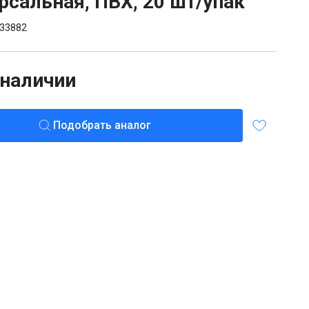
рсальная, ПВХ, 20 шт/упак
33882
 наличии
Подобрать аналог