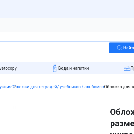
Найт
vetocopy
Вода и напитки
П
укция
Обложки для тетрадей/ учебников / альбомов
Обложка для те
Облож
разме