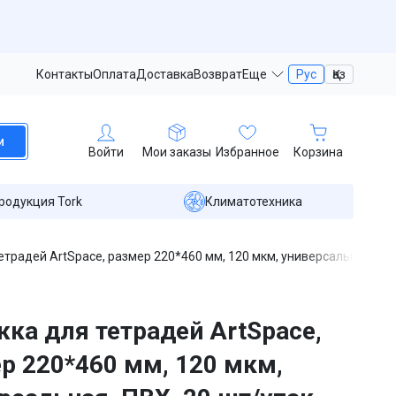
Контакты
Оплата
Доставка
Возврат
Еще
Рус
Қаз
и
Войти
Мои заказы
Избранное
Корзина
родукция Tork
Климатотехника
традей ArtSpace, размер 220*460 мм, 120 мкм, универсальная, ПВХ
ка для тетрадей ArtSpace,
р 220*460 мм, 120 мкм,