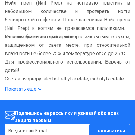
Нэйл преп (Nail Prep) на ногтевую пластину в
небольшом количестве и протереть ногти
безворсовой салфеткой. После нанесения Нэйл препа
(Nail Prep) к ногтям не прикасаемся пальчиками, а
наносим бескислотный праймер.
Условия хранения: хранить плотно закрытым, в сухом,
защищенном от света месте, при относительной
влажности не более 75% и температуре от 5° до 25°С.
Для профессионального использования. Беречь от
детей!
Состав: isopropyl alcohol, ethyl acetate, isobutyl acetate.
Показать еще
Подпишись на рассылку и узнавай обо всех
акциях первым
Подписаться