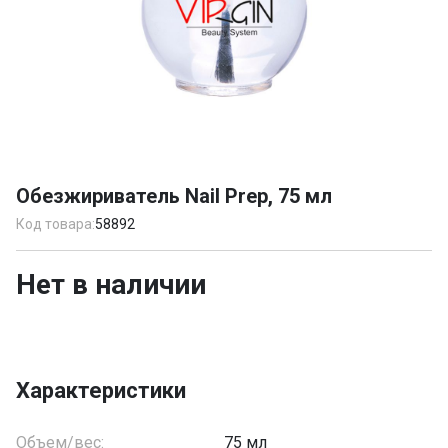
Item
1
Обезжириватель Nail Prep, 75 мл
of
1
Код товара:
58892
Нет в наличии
Характеристики
Объем/вес:
75 мл