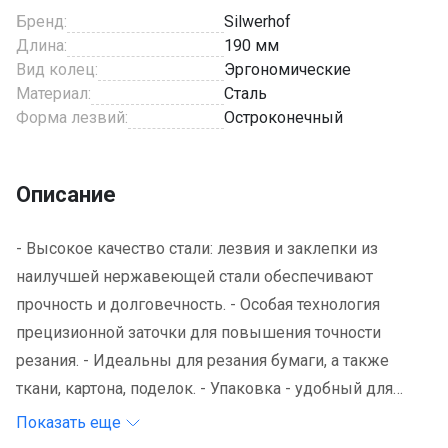
Бренд:
Silwerhof
Длина:
190 мм
Вид колец:
Эргономические
Материал:
Сталь
Форма лезвий:
Остроконечный
Описание
- Высокое качество стали: лезвия и заклепки из
наилучшей нержавеющей стали обеспечивают
прочность и долговечность. - Особая технология
прецизионной заточки для повышения точности
резания. - Идеальны для резания бумаги, а также
ткани, картона, поделок. - Упаковка - удобный для
транспортировки и продажи блистер с европодвесом,
Показать еще
позволяющий оценить характеристики ножниц, не