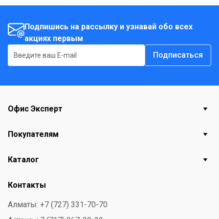
нарушая упаковку. - Удобная прорезиненная
эргономичная рукоятка. - Прекрасно заточенные
Подпишись на рассылку и узнавай обо всех
акциях первым
лезвия. Длина - 19 см. - Цвет рукоятки - в
ассортименте.
Подписаться
Офис Эксперт
Покупателям
Каталог
Контакты
Алматы: +7 (727) 331-70-70