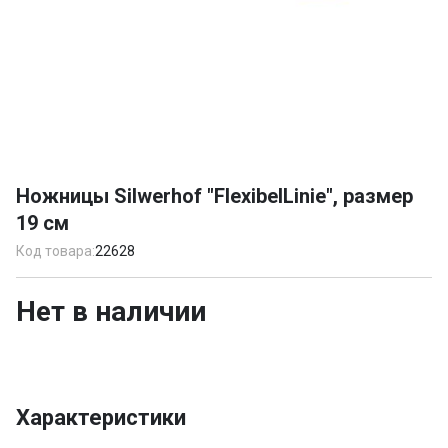
Item
1
Ножницы Silwerhof "FlexibelLinie", размер
of
19 см
1
Код товара:
22628
Нет в наличии
Характеристики