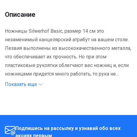
Описание
Ножницы Silwerhof Basic, размер 14 см это
незаменимый канцелярский атрибут на вашем столе.
Лезвия выполнены из высококачественного металла,
что обеспечивает их прочность. Но при этом
пластиковые рукоятки облегчают вес ножниц и, если
ножницами придется много работать, то рука не
устанет. Острые лезвия легко разрежут даже картон,
Показать еще
не говоря уже об обычной бумаге, скотче и тому
подобным вещам.
Подпишись на рассылку и узнавай обо всех
акциях первым