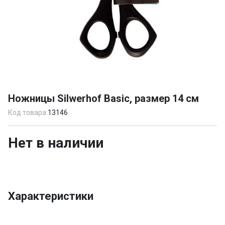
Item
1
Ножницы Silwerhof Basic, размер 14 см
of
1
Код товара:
13146
Нет в наличии
Характеристики