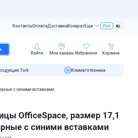
Контакты
Оплата
Доставка
Возврат
Еще
Рус
Қаз
и
Войти
Мои заказы
Избранное
Корзина
родукция Tork
Климатотехника
черные с синими вставками
цы OfficeSpace, размер 17,1
ерные с синими вставками