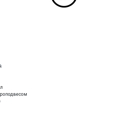
й
лл
вроподвесом
е