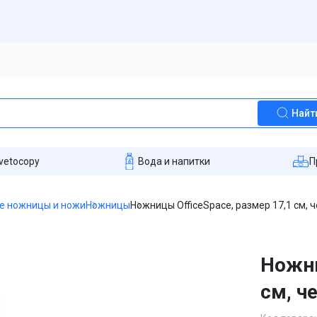
Найт
vetocopy
Вода и напитки
П
е ножницы и ножи
Ножницы
Ножницы OfficeSpace, размер 17,1 см, 
Ножни
см, ч