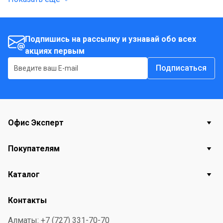
отличается высокой эффективностью и
производительностью, с легкостью позволяет
разрезать большой объем бумаги по сравнению с
Подпишись на рассылку и узнавай обо всех
акциях первым
обычными ножницами. Не ржавеют. Ручки
классической формы из ударопрочного пластика с
Подписаться
противоскользящими резиновыми вставками.
Офис Эксперт
Покупателям
Каталог
Контакты
Алматы: +7 (727) 331-70-70