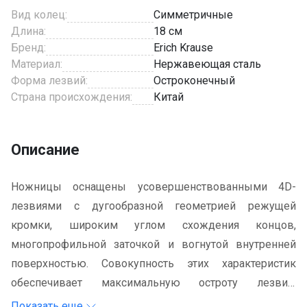
Вид колец:
Симметричные
Длина:
18 см
Бренд:
Erich Krause
Материал:
Нержавеющая сталь
Форма лезвий:
Остроконечный
Страна происхождения:
Китай
Описание
Ножницы оснащены усовершенствованными 4D-
лезвиями с дугообразной геометрией режущей
кромки, широким углом схождения концов,
многопрофильной заточкой и вогнутой внутренней
поверхностью. Совокупность этих характеристик
обеспечивает максимальную остроту лезвий,
минимизируя прилагаемое усилие при резке. Модель
Показать еще