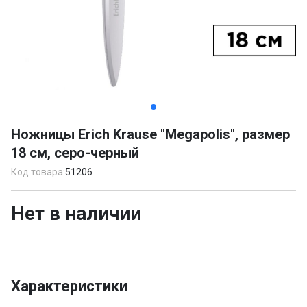
Item
1
Ножницы Erich Krause "Megapolis", размер
of
18 см, серо-черный
3
Код товара:
51206
Нет в наличии
Характеристики