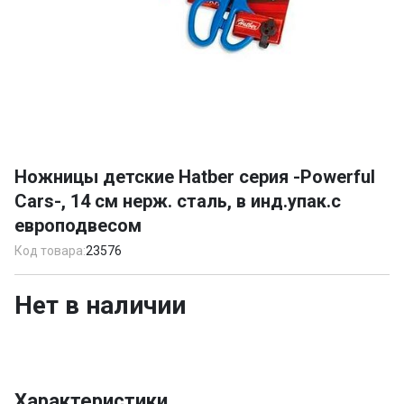
Item
1
Ножницы детские Hatber серия -Powerful
of
Cars-, 14 см нерж. сталь, в инд.упак.с
1
европодвесом
Код товара:
23576
Нет в наличии
Характеристики