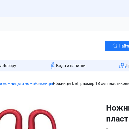
Найт
vetocopy
Вода и напитки
П
е ножницы и ножи
Ножницы
Ножницы Deli, размер 18 см, пластиковы
Ножни
пласт