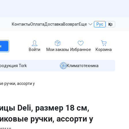
Контакты
Оплата
Доставка
Возврат
Еще
Рус
Қаз
и
Войти
Мои заказы
Избранное
Корзина
родукция Tork
Климатотехника
е ручки, ассорти у
цы Deli, размер 18 см,
иковые ручки, ассорти у