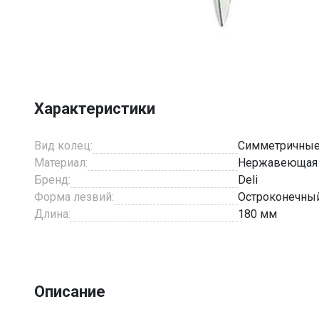
Item
1
of
1
Характеристики
Вид колец:
Симметричны
Материал:
Нержавеющая 
Бренд:
Deli
Форма лезвий:
Остроконечны
Длина:
180 мм
Описание