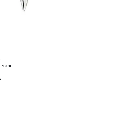
е
сталь
й