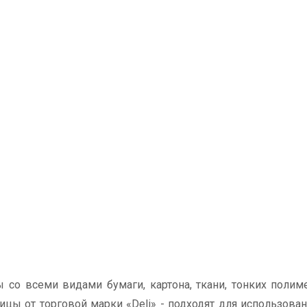
о всеми видами бумаги, картона, ткани, тонких полиме
цы от торговой марки «Deli» - подходят для использован