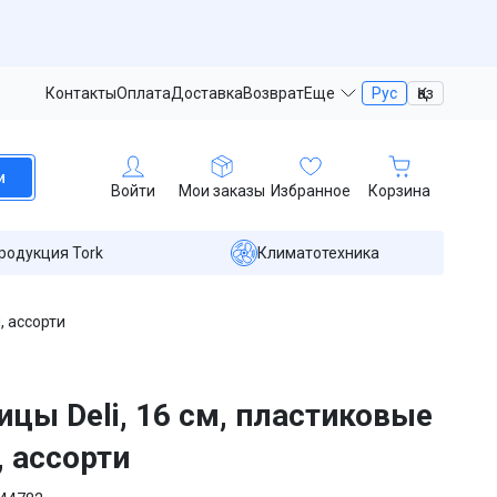
Контакты
Оплата
Доставка
Возврат
Еще
Рус
Қаз
и
Войти
Мои заказы
Избранное
Корзина
родукция Tork
Климатотехника
, ассорти
цы Deli, 16 см, пластиковые
, ассорти