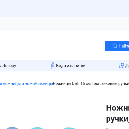
Найт
vetocopy
Вода и напитки
П
е ножницы и ножи
Ножницы
Ножницы Deli, 16 см, пластиковые ручки
Ножни
ручки