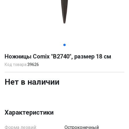
Item
1
Ножницы Comix "B2740", размер 18 см
of
3
Код товара:
39626
Нет в наличии
Характеристики
Форма лезвий:
Остроконечный