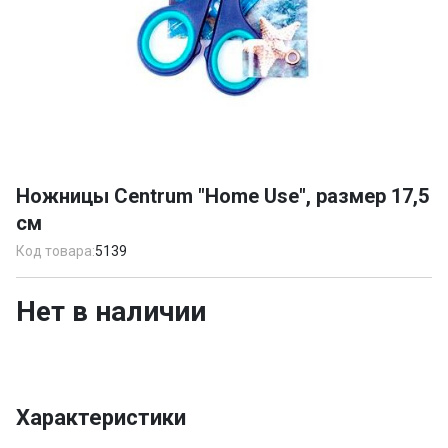
Item
1
Ножницы Centrum "Home Use", размер 17,5
of
см
1
Код товара:
5139
Нет в наличии
Характеристики