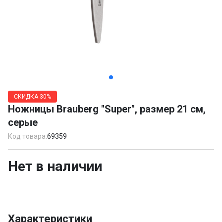
Item
1
СКИДКА
30%
of
Ножницы Brauberg "Super", размер 21 см,
2
серые
Код товара:
69359
Нет в наличии
Характеристики