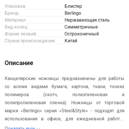
Упаковка:
Блистер
Бренд:
Berlingo
Материал:
Нержавеющая сталь
Вид колец:
Симметричные
Форма лезвий:
Остроконечный
Страна происхождения:
Китай
Описание
Канцелярские ножницы предназначены для работы
со всеми видами бумаги, картона, ткани, тонких
полимеров (скотч, полиэтиленовая и
полипропиленовая пленка). Ножницы от торговой
марки «Berlingo» серия «Steel&Style» - подходят для
использования в офисе, для ежедневной работы.
Ножницы цельнометаллические, полностью из
Показать еще