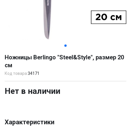
Item
1
Ножницы Berlingo "Steel&Style", размер 20
of
см
2
Код товара:
34171
Нет в наличии
Характеристики