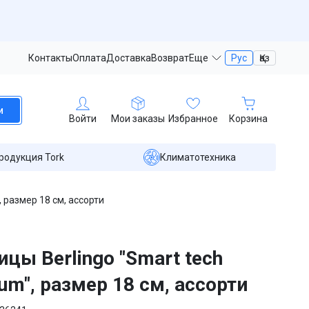
Контакты
Оплата
Доставка
Возврат
Еще
Рус
Қаз
и
Войти
Мои заказы
Избранное
Корзина
родукция Tork
Климатотехника
 размер 18 см, ассорти
цы Berlingo "Smart tech
um", размер 18 см, ассорти