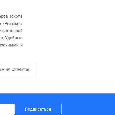
ров (скотч,
ь «Premium»
чественной
ов. Удобные
 прочными и
ите Ctrl+Enter.
Подписаться