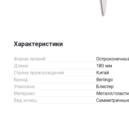
Item
1
of
6
Характеристики
Форма лезвий:
Остроконечны
Длина:
180 мм
Страна происхождения:
Китай
Бренд:
Berlingo
Упаковка:
Блистер
Материал:
Металл/пласти
Вид колец:
Симметричны