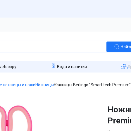
Найт
vetocopy
Вода и напитки
П
е ножницы и ножи
Ножницы
Ножницы Berlingo "Smart tech Premium",
Ножни
Premi