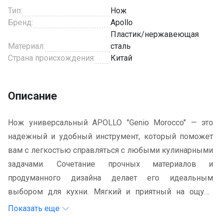
Тип:
Нож
Бренд:
Apollo
Пластик/нержавеющая
Материал:
сталь
Страна происхождения:
Китай
Описание
Нож универсальный APOLLO "Genio Morocco" — это
надежный и удобный инструмент, который поможет
вам с легкостью справляться с любыми кулинарными
задачами. Сочетание прочных материалов и
продуманного дизайна делает его идеальным
выбором для кухни. Мягкий и приятный на ощупь
пластик предотвращает выскальзывание ножа из
Показать еще
руки, что обеспечивает безопасность при