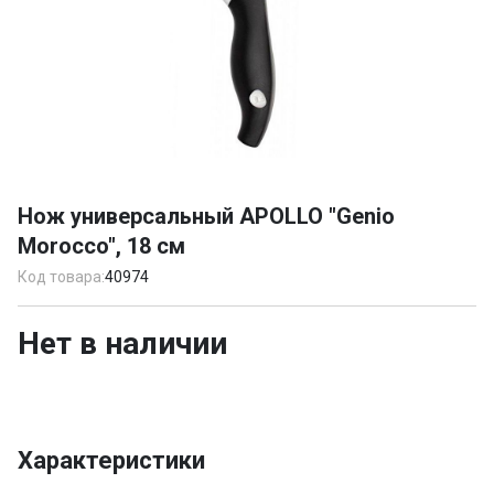
Item
1
Нож универсальный APOLLO "Genio
of
Morocco", 18 см
1
Код товара:
40974
Нет в наличии
Характеристики