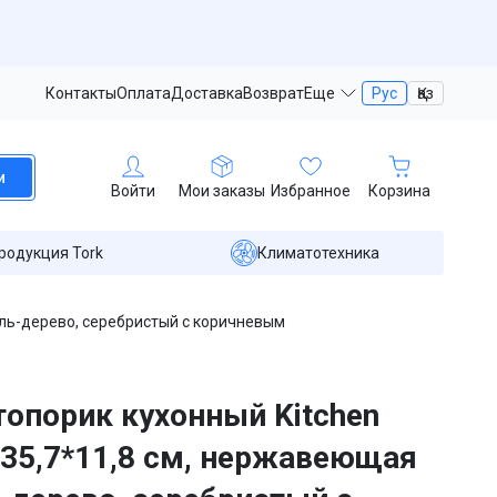
Контакты
Оплата
Доставка
Возврат
Еще
Рус
Қаз
и
Войти
Мои заказы
Избранное
Корзина
родукция Tork
Климатотехника
аль-дерево, серебристый с коричневым
опорик кухонный Kitchen
 35,7*11,8 см, нержавеющая