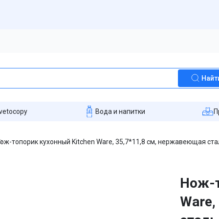
Найт
vetocopy
Вода и напитки
П
ож-топорик кухонный Kitchen Ware, 35,7*11,8 см, нержавеющая ст
Нож-т
Ware,