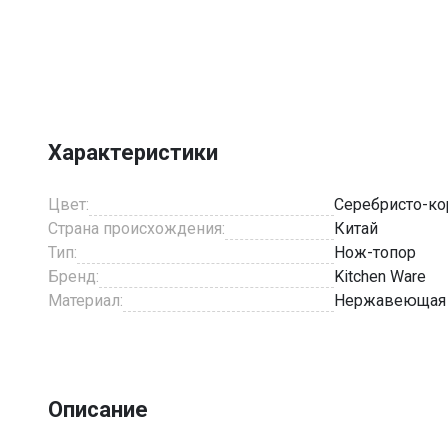
Item
1
of
1
Характеристики
Цвет:
Серебристо-к
Страна происхождения:
Китай
Тип:
Нож-топор
Бренд:
Kitchen Ware
Материал:
Нержавеющая 
Описание