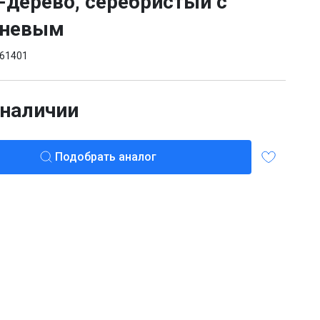
-дерево, серебристый с
чневым
61401
 наличии
Подобрать аналог