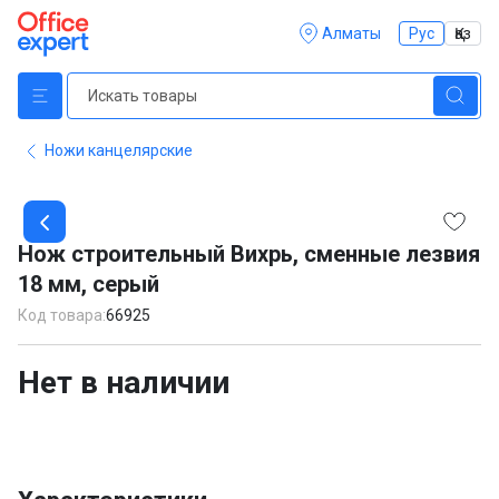
Алматы
Рус
Қаз
Ножи канцелярские
Item
1
Нож строительный Вихрь, сменные лезвия
of
18 мм, серый
1
Код товара:
66925
Нет в наличии