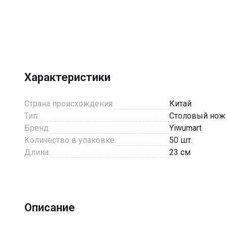
Item
1
of
1
Характеристики
Страна происхождения:
Китай
Тип:
Столовый нож
Бренд:
Yiwumart
Количество в упаковке:
50 шт.
Длина:
23 см
Описание