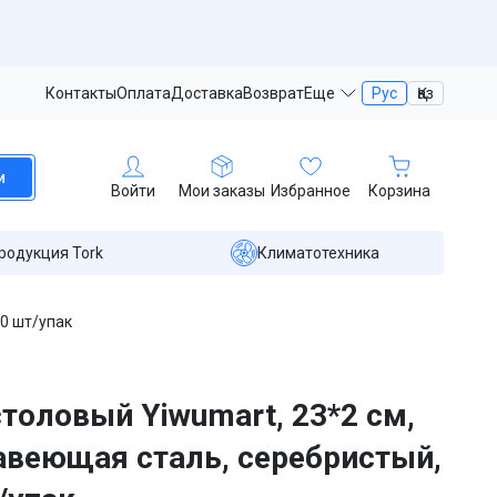
Контакты
Оплата
Доставка
Возврат
Еще
Рус
Қаз
и
Войти
Мои заказы
Избранное
Корзина
родукция Tork
Климатотехника
50 шт/упак
толовый Yiwumart, 23*2 см,
веющая сталь, серебристый,