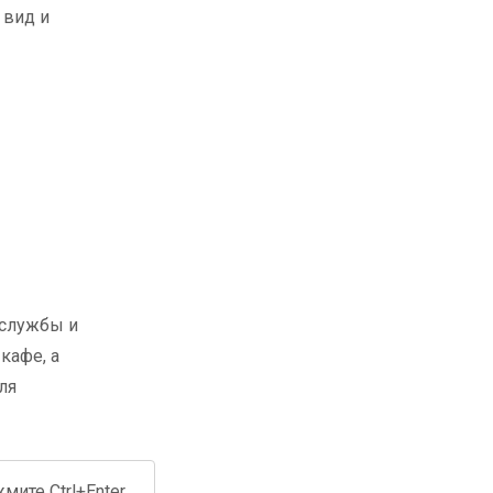
 вид и
 службы и
кафе, а
ля
ите Ctrl+Enter.