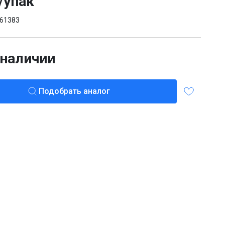
/упак
61383
 наличии
Подобрать аналог