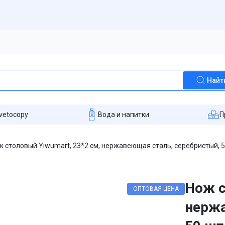
Найт
vetocopy
Вода и напитки
П
ж столовый Yiwumart, 23*2 см, нержавеющая сталь, серебристый, 
Нож с
ОПТОВАЯ ЦЕНА
нержа