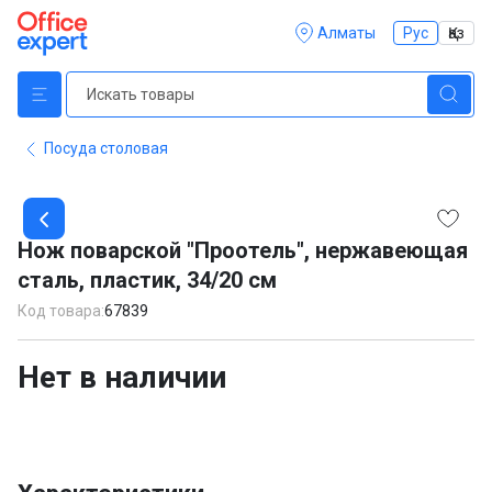
Алматы
Рус
Қаз
Посуда столовая
Item
1
Нож поварской "Проотель", нержавеющая
of
сталь, пластик, 34/20 см
1
Код товара:
67839
Нет в наличии