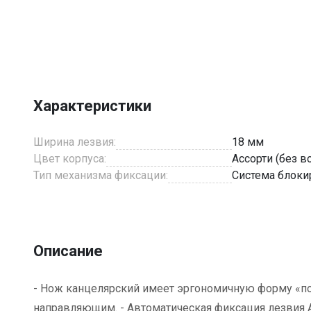
Item
1
of
1
Характеристики
Ширина лезвия:
18 мм
Цвет корпуса:
Ассорти (без 
Тип механизма фиксации:
Система блоки
Описание
- Нож канцелярский имеет эргономичную форму «под
направляющим. - Автоматическая фиксация лезвия A