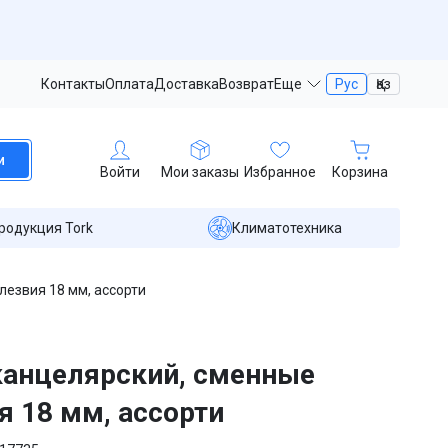
Контакты
Оплата
Доставка
Возврат
Еще
Рус
Қаз
и
Войти
Мои заказы
Избранное
Корзина
родукция Tork
Климатотехника
лезвия 18 мм, ассорти
анцелярский, сменные
я 18 мм, ассорти