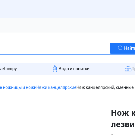
Найт
vetocopy
Вода и напитки
П
е ножницы и ножи
Ножи канцелярские
Нож канцелярский, сменные 
Нож к
лезви