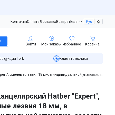
Контакты
Оплата
Доставка
Возврат
Еще
Рус
Қаз
и
Войти
Мои заказы
Избранное
Корзина
родукция Tork
Климатотехника
pert", сменные лезвия 18 мм, в индивидуальной упаковке, ассорти
анцелярский Hatber "Expert",
ые лезвия 18 мм, в