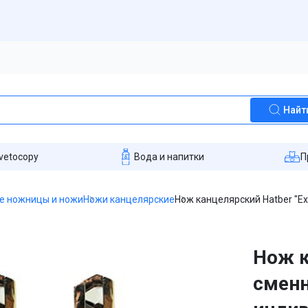
Найт
vetocopy
Вода и напитки
П
е ножницы и ножи
Ножи канцелярские
Нож канцелярский Hatber "Ex
Нож к
сменн