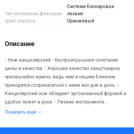
Система блокировки
Тип механизма фиксации:
лезвия
Цвет корпуса:
Оранжевый
Описание
- Нож канцелярский - беспроигрышное сочетание
цены и качества. - Хорошее качество канцтоваров
чрезвычайно важно, ведь нам и нашим близким
приходится соприкасаться с ними изо дня в день. -
Канцелярский нож обладает эргономичной формой и
удобно лежит в руке. - Лезвие инструмента
изготовлено из высококачественной стали. - Система
Показать еще
блокирования лезвия. - Корпус из цветного пластика. -
Страна происхождения - Китай.