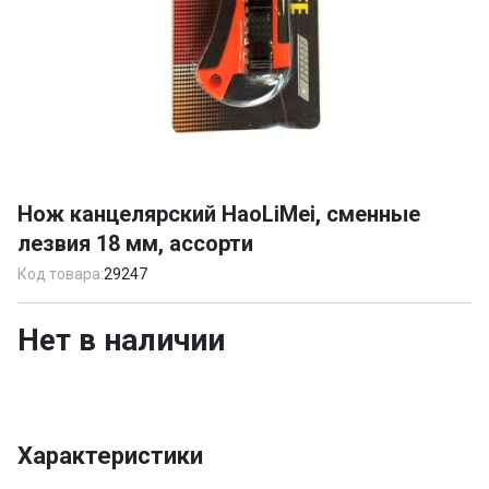
Item
1
Нож канцелярский HaoLiMei, сменные
of
лезвия 18 мм, ассорти
1
Код товара:
29247
Нет в наличии
Характеристики