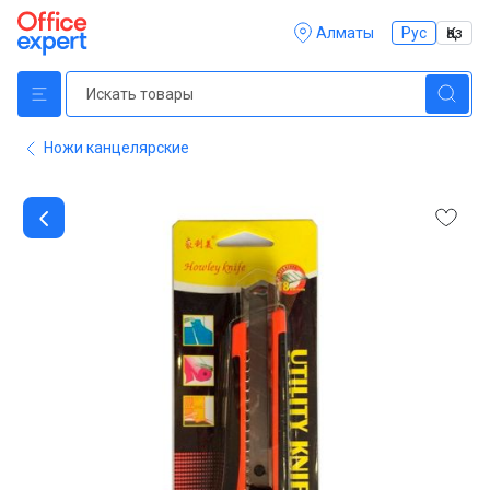
Алматы
Рус
Қаз
Ножи канцелярские