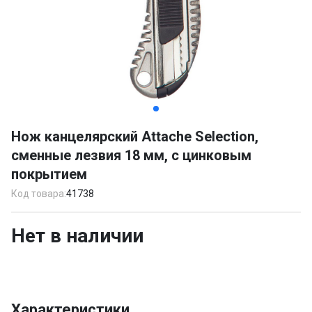
Item
1
Нож канцелярский Attache Selection,
of
сменные лезвия 18 мм, с цинковым
4
покрытием
Код товара:
41738
Нет в наличии
Характеристики