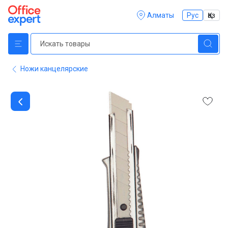
Алматы
Рус
Қаз
Ножи канцелярские