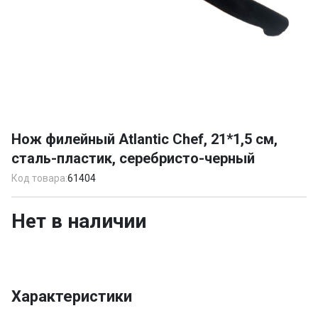
Item
1
Нож филейный Atlantic Chef, 21*1,5 см,
of
сталь-пластик, серебристо-черный
1
Код товара:
61404
Нет в наличии
Характеристики