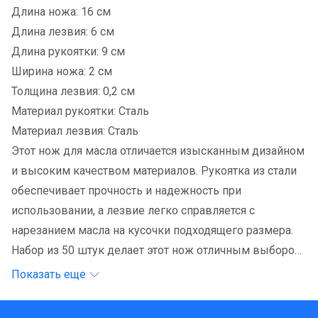
Длина ножа: 16 см
Длина лезвия: 6 см
Длина рукоятки: 9 см
Ширина ножа: 2 см
Толщина лезвия: 0,2 см
Материал рукоятки: Сталь
Материал лезвия: Сталь
Этот нож для масла отличается изысканным дизайном
и высоким качеством материалов. Рукоятка из стали
обеспечивает прочность и надежность при
использовании, а лезвие легко справляется с
нарезанием масла на кусочки подходящего размера.
Набор из 50 штук делает этот нож отличным выбором
как для домашнего использования, так и для
Показать еще
профессионального сервиса в ресторанах и кафе.