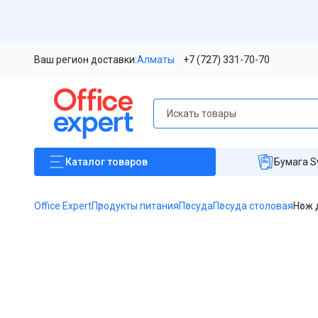
Ваш регион доставки:
Алматы
+7 (727) 331-70-70
Каталог
товаров
Бумага S
Office Expert
Продукты питания
Посуда
Посуда столовая
Нож 
Item
1
of
1