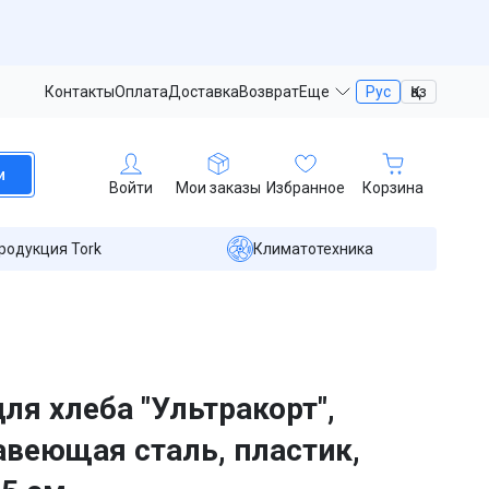
Контакты
Оплата
Доставка
Возврат
Еще
Рус
Қаз
и
Войти
Мои заказы
Избранное
Корзина
родукция Tork
Климатотехника
ля хлеба "Ультракорт",
веющая сталь, пластик,