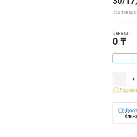
30/17
Код товара:
Цена за :
0 ₸
Под зак
Дост
ближ