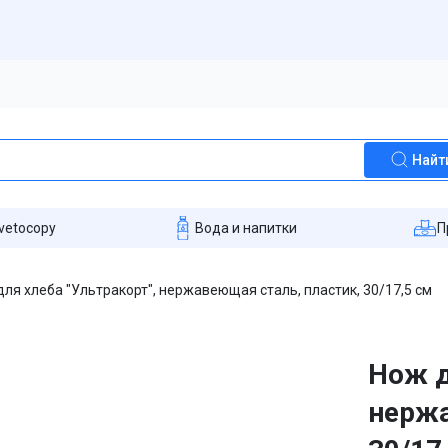
Найт
vetocopy
Вода и напитки
П
для хлеба "Ультракорт", нержавеющая сталь, пластик, 30/17,5 см
Нож д
нержа