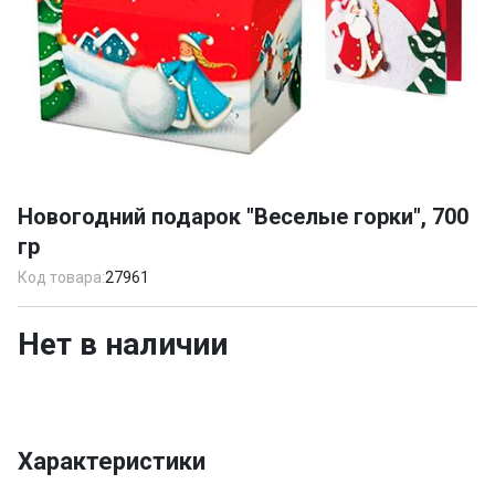
Item
1
Новогодний подарок "Веселые горки", 700
of
гр
1
Код товара:
27961
Нет в наличии
Характеристики