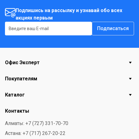
влажности воздуха не более 70%. Страна-
производитель - Россия Вложение: набор для
Подпишись на рассылку и узнавай обо всех
изготовления открытки. Состав подарка см. на фото.
акциях первым
Подписаться
Офис Эксперт
Покупателям
Каталог
Контакты
Алматы: +7 (727) 331-70-70
Астана: +7 (717) 267-20-22