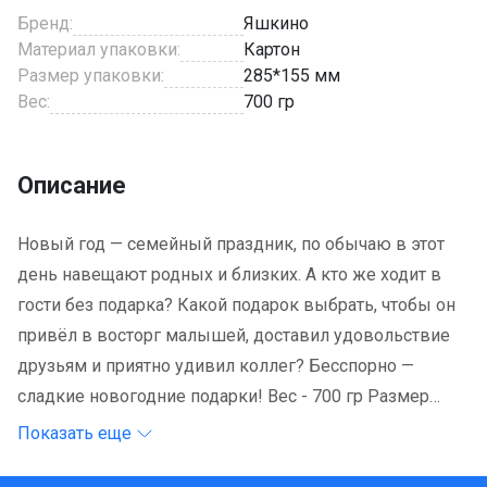
Бренд:
Яшкино
Материал упаковки:
Картон
Размер упаковки:
285*155 мм
Вес:
700 гр
Описание
Новый год — семейный праздник, по обычаю в этот
день навещают родных и близких. А кто же ходит в
гости без подарка? Какой подарок выбрать, чтобы он
привёл в восторг малышей, доставил удовольствие
друзьям и приятно удивил коллег? Бесспорно —
сладкие новогодние подарки! Вес - 700 гр Размер
упаковки - 28,5*15,5 см Материал упаковки - картон.
Показать еще
Хранить при температуре 18 С относительно