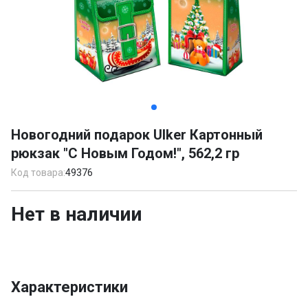
Item
1
Новогодний подарок Ulker Картонный
of
рюкзак "С Новым Годом!", 562,2 гр
3
Код товара:
49376
Нет в наличии
Характеристики