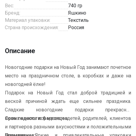
Вес:
740 гр
Бренд:
Яшкино
Материал упаковки:
Текстиль
Страна происхождения:
Россия
Описание
Новогодние подарки на Новый Год занимают почетное
место на праздничном столе, в коробках и даже на
новогодней ёлке!
Подарок на Новый Год стал доброй традицией и
веской причиной ждать еще сильнее праздника.
Сладкие новогодние подарки прекрасная
возможность порадовать детей, родителей, клиентов
Срок годности: 6 месяцев
и партнеров разными вкусностями и положительными
эмоциями. Яркие и привлекательные упаковки
Примечание: