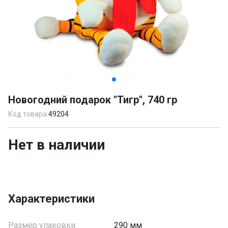
Item
1
Новогодний подарок "Тигр", 740 гр
of
2
Код товара:
49204
Нет в наличии
Характеристики
Размер упаковки:
290 мм