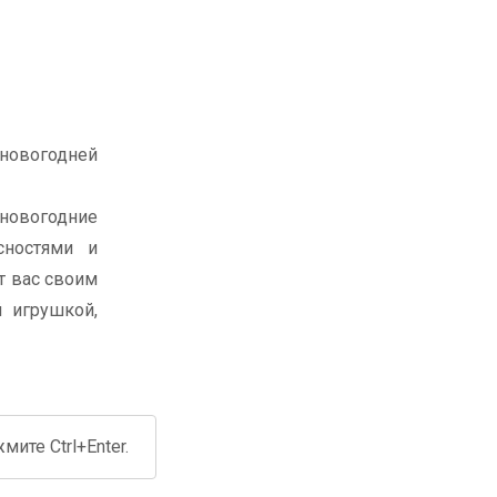
 новогодней
 новогодние
сностями и
т вас своим
 игрушкой,
ите Ctrl+Enter.