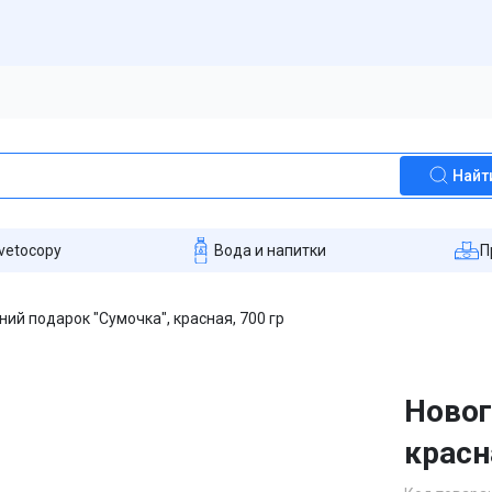
Найт
vetocopy
Вода и напитки
П
ий подарок "Сумочка", красная, 700 гр
Новог
красн