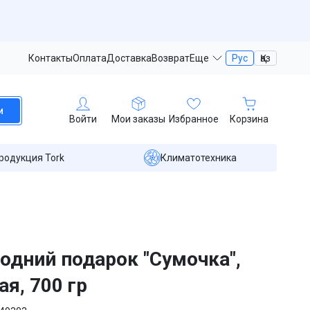
Контакты
Оплата
Доставка
Возврат
Еще
Рус
Қаз
и
Войти
Мои заказы
Избранное
Корзина
родукция Tork
Климатотехника
одний подарок "Сумочка",
ая, 700 гр