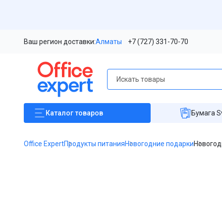
Ваш регион доставки:
Алматы
+7 (727) 331-70-70
Каталог
товаров
Бумага S
Office Expert
Продукты питания
Новогодние подарки
Новогодн
Item
1
of
1